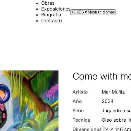
Obras
Exposiciones
🇪🇸
ES
▼
Mostrar idiomas
Biografía
Contacto
e
Come with m
Artista
Mar Muñiz
Año
2024
Serie
Jugando a s
Técnica
Oleo sobre l
Dimensiones
114 x 146 cm