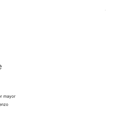
e
er mayor
ienzo