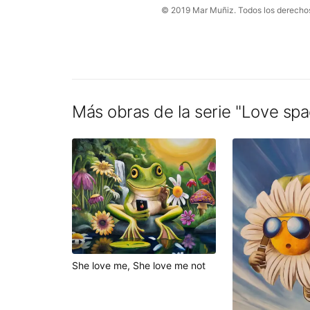
©
2019
Mar Muñiz.
Todos los derecho
Más obras de la serie
"
Love spa
She love me, She love me not