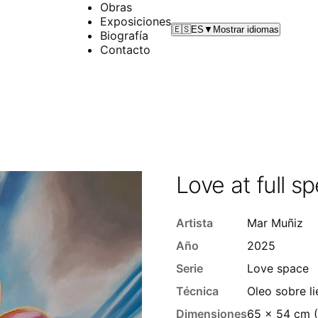
Obras
Exposiciones
🇪🇸
ES
▼
Mostrar idiomas
Biografía
Contacto
Love at full s
Artista
Mar Muñiz
Año
2025
Serie
Love space
Técnica
Oleo sobre l
Dimensiones
65 x 54 cm (