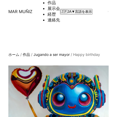
作品
展示会
MAR MUÑIZ
🇯🇵
JA
▼
言語を表示
経歴
連絡先
ホーム
/
作品
/
Jugando a ser mayor
/
Happy birthday