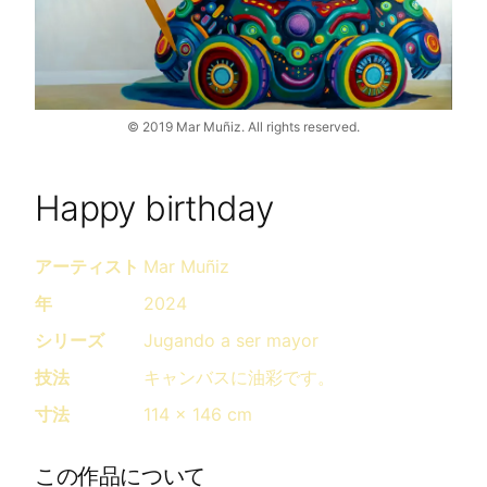
©
2019
Mar Muñiz.
All rights reserved.
Happy birthday
アーティスト
Mar Muñiz
年
2024
シリーズ
Jugando a ser mayor
技法
キャンバスに油彩です。
寸法
114 x 146 cm
この作品について