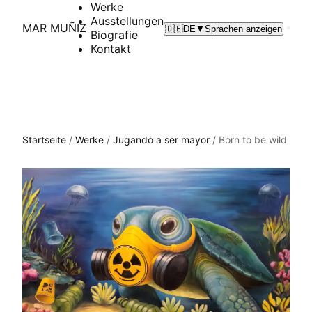
Werke
Ausstellungen
MAR MUÑIZ
🇩🇪
DE
▼
Sprachen anzeigen
Biografie
Kontakt
Startseite
/
Werke
/
Jugando a ser mayor
/
Born to be wild