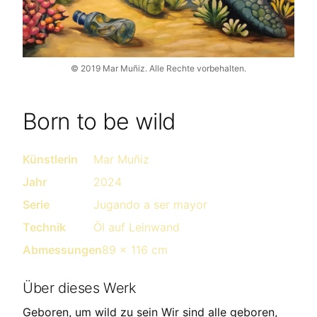
©
2019
Mar Muñiz.
Alle Rechte vorbehalten.
Born to be wild
Künstlerin
Mar Muñiz
Jahr
2024
Serie
Jugando a ser mayor
Technik
Öl auf Leinwand
Abmessungen
89 x 116 cm
Über dieses Werk
Geboren, um wild zu sein Wir sind alle geboren,