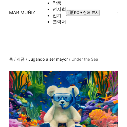
작품
전시회
MAR MUÑIZ
🇰🇷
KO
▼
언어 표시
전기
연락처
홈
/
작품
/
Jugando a ser mayor
/
Under the Sea