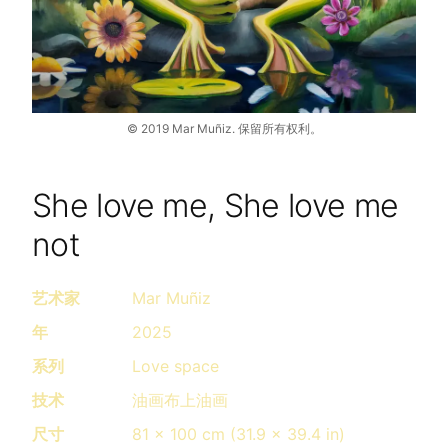
©
2019
Mar Muñiz.
保留所有权利。
She love me, She love me
not
艺术家
Mar Muñiz
年
2025
系列
Love space
技术
油画布上油画
尺寸
81 x 100 cm (31.9 x 39.4 in)