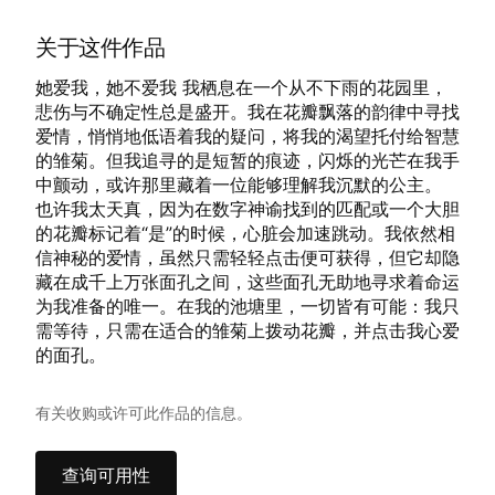
关于这件作品
她爱我，她不爱我 我栖息在一个从不下雨的花园里，
悲伤与不确定性总是盛开。我在花瓣飘落的韵律中寻找
爱情，悄悄地低语着我的疑问，将我的渴望托付给智慧
的雏菊。但我追寻的是短暂的痕迹，闪烁的光芒在我手
中颤动，或许那里藏着一位能够理解我沉默的公主。
也许我太天真，因为在数字神谕找到的匹配或一个大胆
的花瓣标记着“是”的时候，心脏会加速跳动。我依然相
信神秘的爱情，虽然只需轻轻点击便可获得，但它却隐
藏在成千上万张面孔之间，这些面孔无助地寻求着命运
为我准备的唯一。在我的池塘里，一切皆有可能：我只
需等待，只需在适合的雏菊上拨动花瓣，并点击我心爱
的面孔。
有关收购或许可此作品的信息。
查询可用性