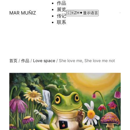
作品
展览
MAR MUÑIZ
🇨🇳
ZH
▼
显示语言
传记
联系
首页
/
作品
/
Love space
/
She love me, She love me not